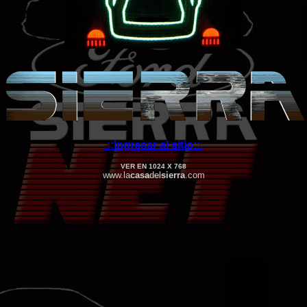
.::Ingresar al sitio::.
VER EN 1024 X 768
www.la
casa
del
sierra
.com